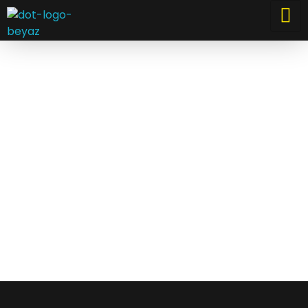
Dream Office Team
Özel Web Tasarımlar, Stratejik Seo Çözümleri, Güçlü Sonuçlar.