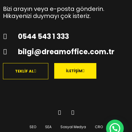
Bizi arayın veya e-posta gönderin.
Hikayenizi duymayı çok isteriz.
0544 543 1 333
bilgi@dreamoffice.com.tr
İLETİŞİM
TEKLİF AL
SEO
SEA
Sosyal Medya
CRO