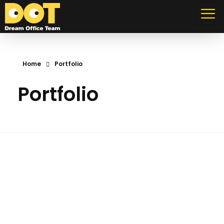
Dream Office Team
Özel Web Tasarımlar, Stratejik Seo Çözümleri, Güçlü Sonuçlar.
Home
Portfolio
Portfolio
Koyuncu Kumlama