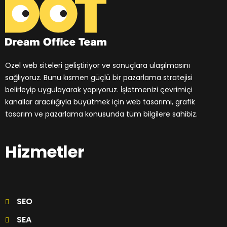
Nstone
Dream Office Team
Özel Web Tasarımlar, Stratejik Seo Çözümleri, Güçlü Sonuçlar.
Özel web siteleri geliştiriyor ve sonuçlara ulaşılmasını
CRO
İçerik Reklamcılığı
Link İnşası
SEA
sağlıyoruz. Bunu kısmen güçlü bir pazarlama stratejisi
SEO
Sosyal Medya Reklamcılığı
Web Analitik
belirleyip uygulayarak yapıyoruz. İşletmenizi çevrimiçi
Web Tasarım
kanallar aracılığıyla büyütmek için web tasarımı, grafik
tasarım ve pazarlama konusunda tüm bilgilere sahibiz.
Hizmetler
Marco’s Montage
CRO
İçerik Reklamcılığı
Link İnşası
SEA
SEO
Sosyal Medya Reklamcılığı
Web Analitik
Web Tasarım
SEO
SEA